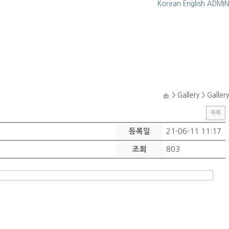
Korean
English
ADMIN
> Gallery >
Gallery
목록
21-06-11 11:17
등록일
803
조회