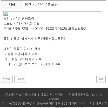
Gallery
Contact us
창간 70주년 경향포럼
제목
여성·리더십
Contact us
창간 70주년 경향포럼
뉴노멀 시대 - 혁신과 통찰
2016년 9월 28일(수) 09:00~19:00 롯데호텔 크리스탈볼룸
특강 신동훈 삼성전자 전무(상품전략그룹장)
세션3. 한중일 경쟁과 상생
이정동 서울대학교 교수
가오 쉬둥 칭화대학교 교수
노베오카 겐타로 히토스바시대학교 교수
이전글
다음글
목록
(주)에이커스인터내셔널 ｜ 대표이사 : 위정연 ｜ 사업자등록번호 : 101-86-
69500
주소 : (07335)서울특별시 영등포구 여의대로 108 파크원 타워1, 4F ｜ 대표전화
: 070-8884-6000 ｜ spring@acres.co.kr