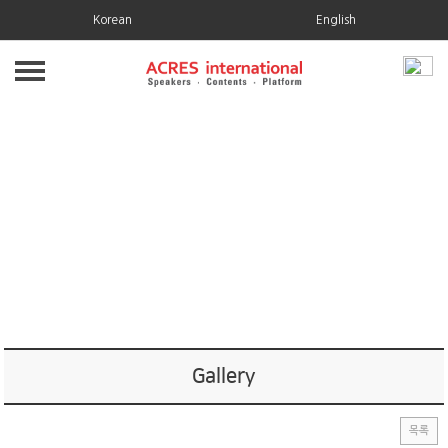
Korean
English
About us
회사소개
Business
업무분야
Speakers
글로벌경제·금융
Forum & Event
AI·TECH·스타트업
포럼소개
News
Gallery
비즈니스·리더십·미디어
보도자료
Gallery
목록
넷제로·기후·ESG·에너지