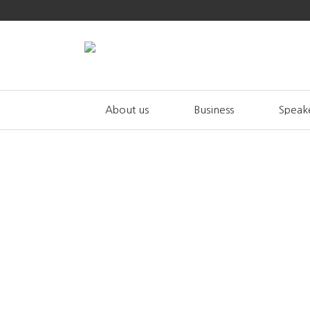
About us
Business
Speak
(주)에이커스
Gallery