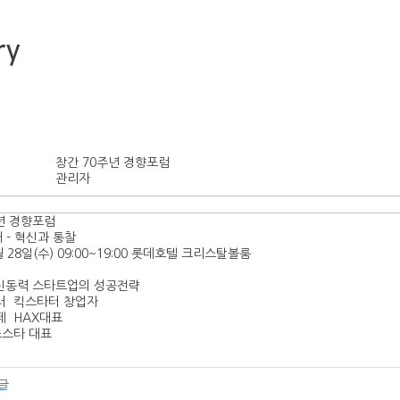
ry
창간 70주년 경향포럼
관리자
년 경향포럼
 - 혁신과 통찰
월 28일(수) 09:00~19:00 롯데호텔 크리스탈볼룸
혁신동력 스타트업의 성공전략
러 킥스타터 창업자
페 HAX대표
스스타 대표
글