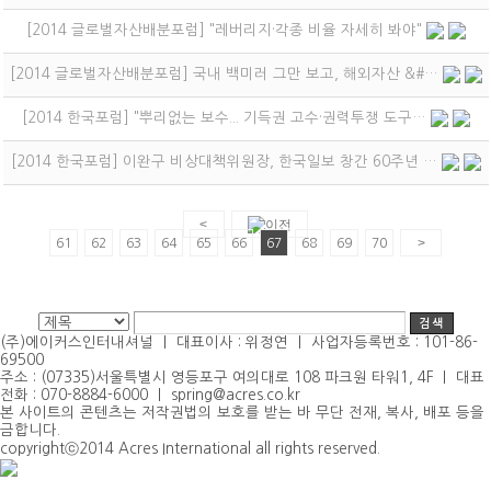
Gallery
Contact us
[2014 글로벌자산배분포럼] "레버리지·각종 비율 자세히 봐야"
여성·리더십
Contact us
[2014 글로벌자산배분포럼] 국내 백미러 그만 보고, 해외자산 &#…
[2014 한국포럼] "뿌리없는 보수... 기득권 고수·권력투쟁 도구…
[2014 한국포럼] 이완구 비상대책위원장, 한국일보 창간 60주년 …
<
>
61
62
63
64
65
66
67
68
69
70
(주)에이커스인터내셔널 ｜ 대표이사 : 위정연 ｜ 사업자등록번호 : 101-86-
69500
주소 : (07335)서울특별시 영등포구 여의대로 108 파크원 타워1, 4F ｜ 대표
전화 : 070-8884-6000 ｜ spring@acres.co.kr
본 사이트의 콘텐츠는 저작권법의 보호를 받는 바 무단 전재, 복사, 배포 등을
금합니다.
copyrightⓒ2014 Acres International all rights reserved.