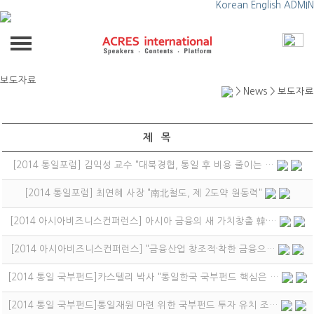
Korean
English
ADMIN
(주)에이커스
News
보도자료
보도자료
About us
> News >
보도자료
회사소개
Business
제 목
업무분야
Speakers
[2014 통일포럼] 김익성 교수 "대북경협, 통일 후 비용 줄이는 …
[2014 통일포럼] 최연혜 사장 "南北철도, 제 2도약 원동력"
글로벌경제·금융
Forum & Event
[2014 아시아비즈니스컨퍼런스] 아시아 금융의 새 가치창출 韓·…
AI·TECH·스타트업
포럼소개
News
[2014 아시아비즈니스컨퍼런스] "금융산업 창조적·착한 금융으…
비즈니스·리더십·미디어
보도자료
[2014 통일 국부펀드]카스텔리 박사 "통일한국 국부펀드 핵심은 …
Gallery
넷제로·기후·ESG·에너지
[2014 통일 국부펀드]통일재원 마련 위한 국부펀드 투자 유치 조…